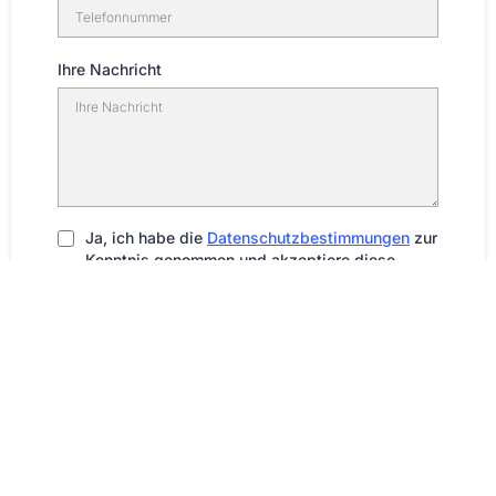
Ihre Nachricht
Ja, ich habe die
Datenschutzbestimmungen
zur
Kenntnis genommen und akzeptiere diese.
Mit dem Eintrag erhalte ich nähere Infos zu Stadtherz und zu
den Möglichkeiten, wie ich Stadtherz unterstützen kann.
Meine Daten werden ausschließlich für diesen Zweck
verwendet und nicht weitergegeben.
Captcha
Senden